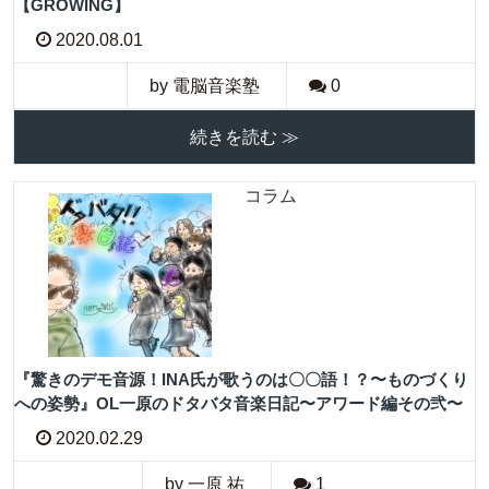
【GROWING】
2020.08.01
by 電脳音楽塾
0
続きを読む ≫
コラム
『驚きのデモ音源！INA氏が歌うのは〇〇語！？〜ものづくり
への姿勢』OL一原のドタバタ音楽日記〜アワード編その弐〜
2020.02.29
by 一原 祐
1