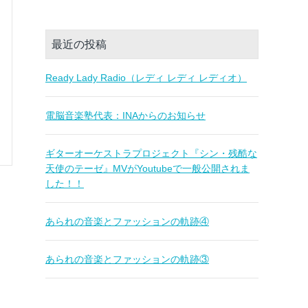
最近の投稿
Ready Lady Radio（レディ レディ レディオ）
電脳音楽塾代表：INAからのお知らせ
ギターオーケストラプロジェクト『シン・残酷な
天使のテーゼ』MVがYoutubeで一般公開されま
した！！
あられの音楽とファッションの軌跡④
あられの音楽とファッションの軌跡③