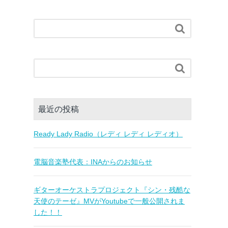


最近の投稿
Ready Lady Radio（レディ レディ レディオ）
電脳音楽塾代表：INAからのお知らせ
ギターオーケストラプロジェクト『シン・残酷な
天使のテーゼ』MVがYoutubeで一般公開されま
した！！