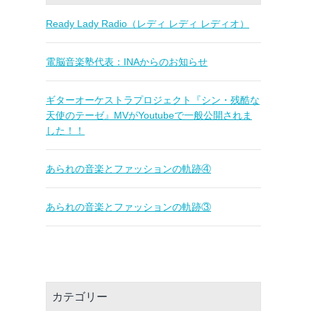
Ready Lady Radio（レディ レディ レディオ）
電脳音楽塾代表：INAからのお知らせ
ギターオーケストラプロジェクト『シン・残酷な
天使のテーゼ』MVがYoutubeで一般公開されま
した！！
あられの音楽とファッションの軌跡④
あられの音楽とファッションの軌跡③
カテゴリー