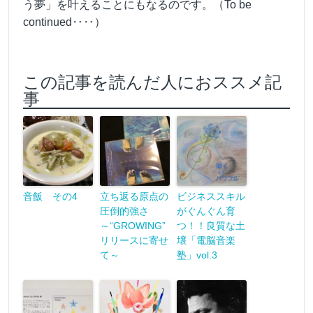
う夢」を叶えることにもなるのです。（To be
continued‥‥）
この記事を読んだ人におススメ記
事
音飯 その4
立ち返る原点の
ビジネススキル
圧倒的強さ
がぐんぐん育
～“GROWING”
つ！！良質な土
リリースに寄せ
壌「電脳音楽
て～
塾」vol.3