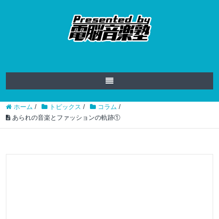
ホーム
/
トピックス
/
コラム
/
あられの音楽とファッションの軌跡①