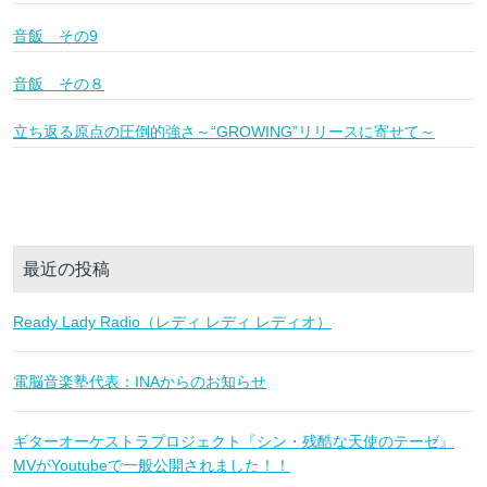
音飯 その9
音飯 その８
立ち返る原点の圧倒的強さ～“GROWING”リリースに寄せて～
最近の投稿
Ready Lady Radio（レディ レディ レディオ）
電脳音楽塾代表：INAからのお知らせ
ギターオーケストラプロジェクト『シン・残酷な天使のテーゼ』
MVがYoutubeで一般公開されました！！