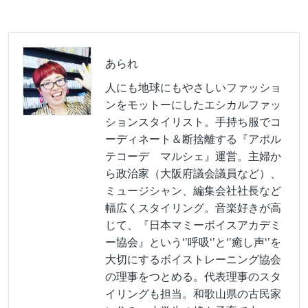
あられ
人にも地球にもやさしいファッショ
ンをモットーにしたエシカルファッ
ションスタイリスト。手持ち服でコ
ーディネート＆断捨離する『アポル
テコーデ マルシェ』運営。主婦か
ら政治家（大阪府議会議員など）、
ミュージシャン、編集会社社長など
幅広くスタイリング。音楽好きが高
じて、『日本マミーボイスアカデミ
ー協会』という‘’呼吸‘’と‘’癒し声‘’を
大切にするボイストレーニング協会
の理事をつとめる。代表理事のスタ
イリングも担当。和歌山県の古民家